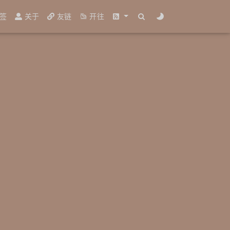
签
关于
友链
开往