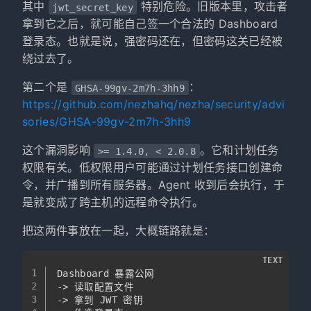
其中
特别危险。旧版本里，攻击者
jwt_secret_key
拿到它之后，就可能自己签一个合法的 Dashboard
登录态。也就是说，强密码还在，但密码这关已经被
绕过去了。
第二个是
：
GHSA-99gv-2m7h-3hh9
https://github.com/nezhahq/nezha/security/advi
sories/GHSA-99gv-2m7h-3hh9
这个漏洞影响
。它和计划任务
>= 1.4.0, < 2.0.8
权限有关。低权限用户可能通过计划任务接口创建命
令，并广播到所有服务器。Agent 收到后会执行，于
是就变成了跨主机的远程命令执行。
把这两件事放在一起，大概链路就是：
TEXT
1
Dashboard 暴露公网
2
-> 读取配置文件
3
-> 拿到 JWT 密钥