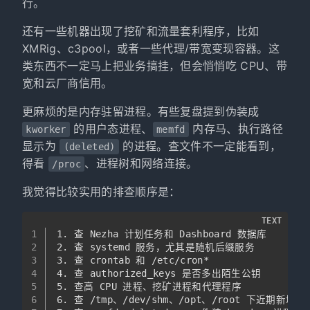
行。
还有一些机器出现了挖矿和流量套利程序，比如
XMRig、c3pool，或者一些代理/带宽变现容器。这
类东西不一定马上把业务搞挂，但会悄悄吃 CPU、带
宽和云厂商信用。
更麻烦的是内存驻留进程。有些复盘提到伪装成
的用户态进程、
内存马、执行路径
kworker
memfd
显示为
的进程。查文件不一定能看到，
(deleted)
得看
、进程树和网络连接。
/proc
我觉得比较实用的排查顺序是：
TEXT
1
1. 查 Nezha 计划任务和 Dashboard 数据库
2
2. 查 systemd 服务，尤其是随机后缀服务
3
3. 查 crontab 和 /etc/cron*
4
4. 查 authorized_keys 是否多出陌生公钥
5
5. 查高 CPU 进程、挖矿进程和代理程序
6
6. 查 /tmp、/dev/shm、/opt、/root 下近期新增文