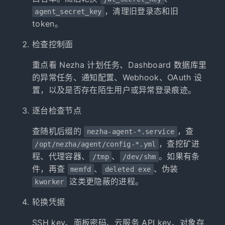
，清理旧登录态和旧
agent_secret_key
token。
检查控制面
重点看 Nezha 计划任务、Dashboard 数据库里
的异常任务、通知配置、Webhook、OAuth 设
置，以及是否存在陌生用户或异常登录痕迹。
逐台检查节点
查随机后缀的
，查
nezha-agent-*.service
，查挖矿进
/opt/nezha/agent/config-*.yml
程、代理容器、
、
。如果有条
/tmp
/dev/shm
件，再查
、
、伪装
memfd
deleted exe
这类更隐蔽的进程。
kworker
轮换凭据
SSH key、面板密码、云服务 API key、对象存