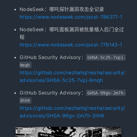
NodeSeek：哪吒探针漏洞攻击全记录
https://www.nodeseek.com/post-786371-1
NodeSeek：哪吒面板漏洞被批量植入后门全过
程
https://www.nodeseek.com/post-779143-1
GitHub Security Advisory：
GHSA-5c25-7vpj-
9mqh
https://github.com/nezhahq/nezha/security/
advisories/GHSA-5c25-7vpj-9mqh
GitHub Security Advisory：
GHSA-99gv-2m7h-
3hh9
https://github.com/nezhahq/nezha/security/
advisories/GHSA-99gv-2m7h-3hh9